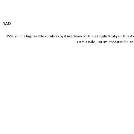
RAD
1920 yılında İngiltere’de kurulan Royal Academy of Dance (İngiliz Kraliyet Dans A
Damla Bale, RAD müfredatını kullanma