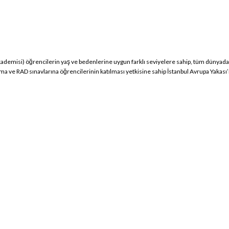
kademisi) öğrencilerin yaş ve bedenlerine uygun farklı seviyelere sahip, tüm dünyada g
 ve RAD sınavlarına öğrencilerinin katılması yetkisine sahip İstanbul Avrupa Yakası’