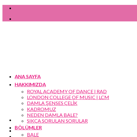
Skip
to
content
ANA SAYFA
HAKKIMIZDA
ROYAL ACADEMY OF DANCE | RAD
LONDON COLLEGE OF MUSIC | LCM
DAMLA ŞENSES ÇELİK
KADROMUZ
NEDEN DAMLA BALE?
SIKÇA SORULAN SORULAR
BÖLÜMLER
BALE