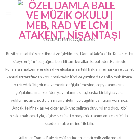
Skip
to
content
KULLANIM KOŞULLARI
Bu sitenin sahibi, yönetilmesi ve işletilmesi, Damla Bale’a aittir. Kullanıcı, bu
siteye erişim ile aşağıda belirtili tüm kuralları kabul eder. Bu sitede
kullanılan malzemeler ulusal ve uluslararası telif hakları ile marka ve ticaret
kanunları tarafından korunmaktadır. Kod ve yazılım da dahil olmak üzere,
bu sitedeki hiç bir malzemenin değiştirilmesine, kopyalanmasına,
çoğaltılmasına, yeniden yayımlanmasına, başka bir bilgisayara
yüklenmesine, postalanmasına, iletim ve dağıtılmasına izin verilmez.
Ancak, telif hakları ve diğer mülkiyet belirten duyurular olduğu gibi
bırakılmak kaydıyla, kişisel ve ticari olmayan kullanım amaçları için bu
siteden malzeme indirilebilir.
Kullanıcı; Damla Bale sitesi üzerinden, elektronik yolla mesaj