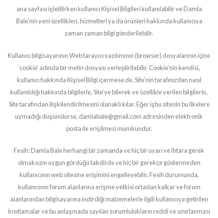
ana sayfası işletilirken kullanıcı Kişisel Bilgileri kullanılabilir ve Damla
Bale’nin yeni özellikleri, hizmetleri ya da ürünleri hakkında kullanıcıya
zaman zaman bilgi gönderilebilir.
Kullanıcı bilgisayarının Web tarayıcı yazılımının (browser) dosyalarının içine
‘cookie’ adında bir metin dosyası yerleştirilebilir. Cookie’nin kendisi,
kullanıcı hakkında Kişisel Bilgi içermese de, Site’nin tarafınızdan nasıl
kullanıldığı hakkında bilgilerle, Site’ye bilerek ve özellikle verilen bilgilerin,
Site tarafından ilişkilendirilmesini olanaklı kılar. Eğer işbu sitenin bu ilkelere
uymadığı düşünülürse, damlabale@gmail.com adresinden elektronik
posta ile erişilmesi mümkündür.
Fesih: Damla Bale herhangi bir zamanda ve hiç bir uyarı ve ihtara gerek
olmaksızın uygun gördüğü takdirde ve hiç bir gerekçe göstermeden
kullanıcının web sitesine erişimini engelleyebilir. Fesih durumunda,
kullanıcının forum alanlarına erişme yetkisi ortadan kalkar ve forum
alanlarından bilgisayarına indirdiği malzemelerle ilgili kullanıcıya getirilen
kısıtlamalar ve bu anlaşmada sayılan sorumlulukların reddi ve sınırlanması