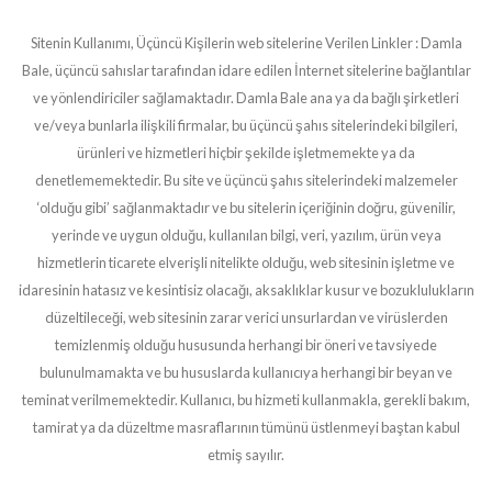
Sitenin Kullanımı, Üçüncü Kişilerin web sitelerine Verilen Linkler : Damla
Bale, üçüncü sahıslar tarafından idare edilen İnternet sitelerine bağlantılar
ve yönlendiriciler sağlamaktadır. Damla Bale ana ya da bağlı şirketleri
ve/veya bunlarla ilişkili firmalar, bu üçüncü şahıs sitelerindeki bilgileri,
ürünleri ve hizmetleri hiçbir şekilde işletmemekte ya da
denetlememektedir. Bu site ve üçüncü şahıs sitelerindeki malzemeler
‘olduğu gibi’ sağlanmaktadır ve bu sitelerin içeriğinin doğru, güvenilir,
yerinde ve uygun olduğu, kullanılan bilgi, veri, yazılım, ürün veya
hizmetlerin ticarete elverişli nitelikte olduğu, web sitesinin işletme ve
idaresinin hatasız ve kesintisiz olacağı, aksaklıklar kusur ve bozuklulukların
düzeltileceği, web sitesinin zarar verici unsurlardan ve virüslerden
temizlenmiş olduğu hususunda herhangi bir öneri ve tavsiyede
bulunulmamakta ve bu hususlarda kullanıcıya herhangi bir beyan ve
teminat verilmemektedir. Kullanıcı, bu hizmeti kullanmakla, gerekli bakım,
tamirat ya da düzeltme masraflarının tümünü üstlenmeyi baştan kabul
etmiş sayılır.