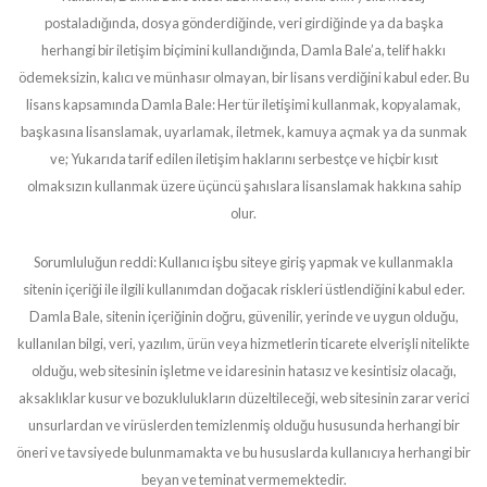
postaladığında, dosya gönderdiğinde, veri girdiğinde ya da başka
herhangi bir iletişim biçimini kullandığında, Damla Bale’a, telif hakkı
ödemeksizin, kalıcı ve münhasır olmayan, bir lisans verdiğini kabul eder. Bu
lisans kapsamında Damla Bale: Her tür iletişimi kullanmak, kopyalamak,
başkasına lisanslamak, uyarlamak, iletmek, kamuya açmak ya da sunmak
ve; Yukarıda tarif edilen iletişim haklarını serbestçe ve hiçbir kısıt
olmaksızın kullanmak üzere üçüncü şahıslara lisanslamak hakkına sahip
olur.
Sorumluluğun reddi: Kullanıcı işbu siteye giriş yapmak ve kullanmakla
sitenin içeriği ile ilgili kullanımdan doğacak riskleri üstlendiğini kabul eder.
Damla Bale, sitenin içeriğinin doğru, güvenilir, yerinde ve uygun olduğu,
kullanılan bilgi, veri, yazılım, ürün veya hizmetlerin ticarete elverişli nitelikte
olduğu, web sitesinin işletme ve idaresinin hatasız ve kesintisiz olacağı,
aksaklıklar kusur ve bozuklulukların düzeltileceği, web sitesinin zarar verici
unsurlardan ve virüslerden temizlenmiş olduğu hususunda herhangi bir
öneri ve tavsiyede bulunmamakta ve bu hususlarda kullanıcıya herhangi bir
beyan ve teminat vermemektedir.