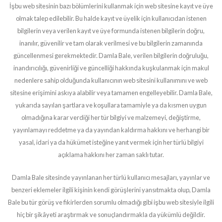
İşbu web sitesinin bazı bölümlerini kullanmak için web sitesine kayıt ve üye
olmak talep edilebilir. Bu halde kayıt ve üyelik için kullanıcıdan istenen
bilgilerin veya verilen kayıt ve üye formunda istenen bilgilerin doğru,
inanılır, güvenilir ve tam olarak verilmesi ve bu bilgilerin zamanında
güncellenmesi gerekmektedir. Damla Bale, verilen bilgilerin doğruluğu,
inandırıcılığı, güvenirliği ve güncelliği hakkında kuşkulanmak için makul
nedenlere sahip olduğunda kullanıcının web sitesini kullanımını ve web
sitesine erişimini askıya alabilir veya tamamen engelleyebilir. Damla Bale,
yukarıda sayılan şartlara ve koşullara tamamiyle ya da kısmen uygun
olmadığına karar verdiği her tür bilgiyi ve malzemeyi, değiştirme,
yayınlamayı reddetme ya da yayından kaldırma hakkını ve herhangi bir
yasal, idari ya da hükümet isteğine yanıt vermek için her türlü bilgiyi
açıklama hakkını her zaman saklı tutar.
Damla Bale sitesinde yayınlanan her türlü kullanıcı mesajları, yayınlar ve
benzeri eklemeler ilgili kişinin kendi görüşlerini yansıtmakta olup, Damla
Bale bu tür görüş ve fikirlerden sorumlu olmadığı gibi işbu web sitesiyle ilgili
hiç bir şikâyeti araştırmak ve sonuçlandırmakla da yükümlü değildir.