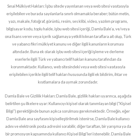
Sınai Mülkiyet Hakları: İşbu sitede yayınlanan veya web sitesi vasıtasıyla
erişilebilen ve burada sayılanlarla sınırlı olmamakla beraber; bütün metin,
yazı, makale, fotoğraf, görüntü, resim, ses klibi, video, yazılım programı,
bilgisayar kodu, toplu halde, işbu web sitesi içeriği, Damla Bale’a, ve/veya
ona lisans veren veya içerik sağlamaya yetkili kılınan taraflara ait olup, Türk
ve yabancı fikri mülkiyet kanunu ve diğer ilgili kanunların koruması
altındadır. Buna ek olarak işbu web sitesi içeriği işleme ve derleme
eserlerle ilgili Türk ve yabancı telif hakları kanunu tarafından da
korunmaktadır. Kullanıcı, web sitesindeki veya web sitesi vasıtasıyla
erişilebilen içerikle ilgili telif hakları hususunda ilgili ek bildirim, ihtar ve
kısıtlamalara da uymak zorundadır.
Damla Bale ve Gizlilik Hakları: Damla Bale, gizlilik hakları uyarınca, aşağıda
belirtilen şu ilkelere uyar: Kullanıcıyı kişisel olarak tanımlayan bilgi (“Kişisel
Bilgi”) gerektiğinde bunun açıkca sorulması gerekmektedir. Örneğin, eğer
Damla Bale ana sayfasını kişiselleştirilmek istenirse, Damla Bale kullanıcı
adını ve elektronik posta adresini sorabilir, diğer taraftan, bir yarışma ya da
bir promosyon kapsamında kullanıcı Kişisel Bilgi’leri istenebilir. Damla Bale