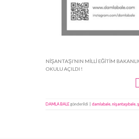
NİŞANTAŞI’NIN MİLLİ EĞİTİM BAKANLI
OKULU AÇILDI !
DAMLA BALE
gönderildi
|
damlabale
,
nişantaşıbale
,
ş