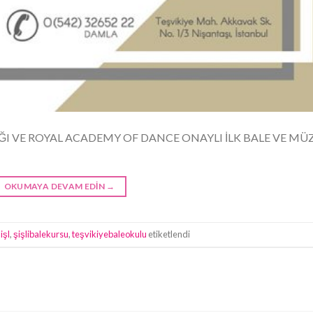
ĞI VE ROYAL ACADEMY OF DANCE ONAYLI İLK BALE VE MÜ
OKUMAYA DEVAM EDIN
→
işl
,
şişlibalekursu
,
teşvikiyebaleokulu
etiketlendi