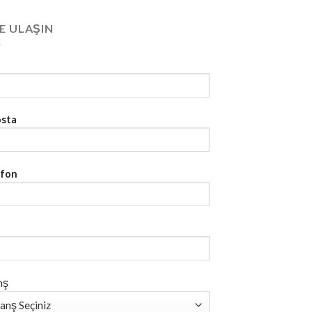
E ULAŞIN
osta
efon
nş