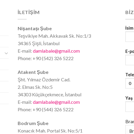
İLETİŞİM
BIZ
Nişantaşı Şube
İsim
Teşvikiye Mah. Akkavak Sk. No:1/3
34365 Şişli, İstanbul
E-mail:
damlabale@gmail.com
E-p
Phone: +90 (542) 326 5222
Atakent Şube
Tel
Şht. Yılmaz Özdemir Cad.
2. Elmas Sk. No:5
34303 Küçükçekmece, İstanbul
Yaş
E-mail:
damlabale@gmail.com
Phone: +90 (544) 326 5222
Bra
Bodrum Şube
Konacık Mah. Portal Sk. No:5/1