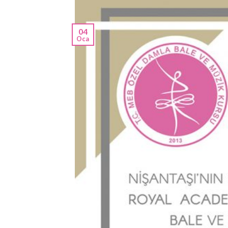
04
Oca