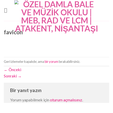
Skip
to
content
favicon
Geri izlemeler kapalıdır, ama
bir yorum
bırakabilirsiniz.
←
Önceki
Sonraki
→
Bir yanıt yazın
Yorum yapabilmek için
oturum açmalısınız
.