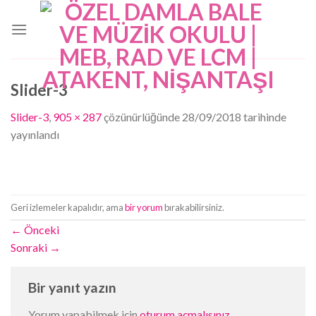
Skip
to
content
Slider-3
Slider-3
,
905 × 287
çözünürlüğünde
28/09/2018
tarihinde
yayınlandı
Geri izlemeler kapalıdır, ama
bir yorum
bırakabilirsiniz.
←
Önceki
Sonraki
→
Bir yanıt yazın
Yorum yapabilmek için
oturum açmalısınız
.