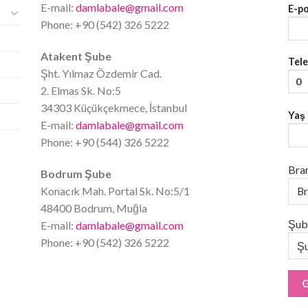
E-mail:
damlabale@gmail.com
E-p
Phone: +90 (542) 326 5222
Atakent Şube
Tel
Şht. Yılmaz Özdemir Cad.
2. Elmas Sk. No:5
34303 Küçükçekmece, İstanbul
Yaş
E-mail:
damlabale@gmail.com
Phone: +90 (544) 326 5222
Bra
Bodrum Şube
Konacık Mah. Portal Sk. No:5/1
48400 Bodrum, Muğla
Şub
E-mail:
damlabale@gmail.com
Phone: +90 (542) 326 5222