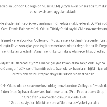
ğlı olan London College of Music (LCM) yüzyılı aşkın bir süredir tüm düny
ve sınav sistemi uygulamaktadır.
 akademinin teorik ve uygulamalı müfredatını takip ederek LCM’nin düze
. Özel Damla Bale ve Müzik Okulu Türkiye’deki sayılı LCM sınav merkezind
zmet veren London College of Music, sınava katılmak isteyenler için, a
leştirilir ve sonuçlar yine İngiltere merkezli olarak değerlendirilir. Değ
sertifikaları ulaştırılır. Alınan sertifika tüm dünyada geçerli kabul edilir.
kişiler uluslararası eğitim alma ve çalışma imkanlarına sahip olur. Ayrıc
 almıştır.” LCM sertifika müfredatı, özel olarak hazırlanır. Eğitim için ol
düzenlenir ve bu kitaplar doğrultusunda sınavlar yapılır.
üzik Okulu olarak sınav merkezi olduğumuz London College of Music (
1’den önce üç hazırlık seviyesi bulunmaktadır. (Pre-Preparatory, Step 1
* Grade’ler 8 seviyeden oluşur. (Grade 1-8)
* Grade seviyeleri bittikten sonra Diploma seviyeleri yer alır: