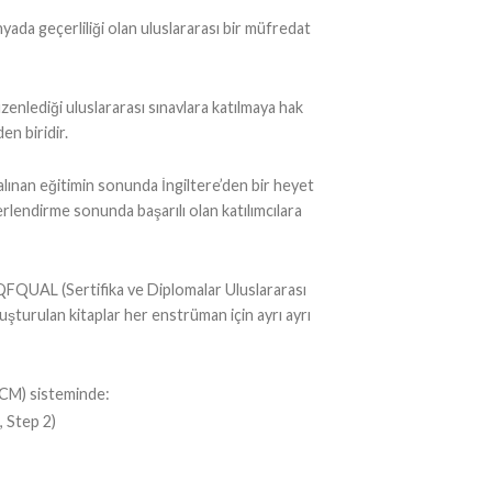
ada geçerliliği olan uluslararası bir müfredat
nlediği uluslararası sınavlara katılmaya hak
en biridir.
lınan eğitimin sonunda İngiltere’den bir heyet
erlendirme sonunda başarılı olan katılımcılara
a QFQUAL (Sertifika ve Diplomalar Uluslararası
uşturulan kitaplar her enstrüman için ayrı ayrı
LCM) sisteminde:
, Step 2)