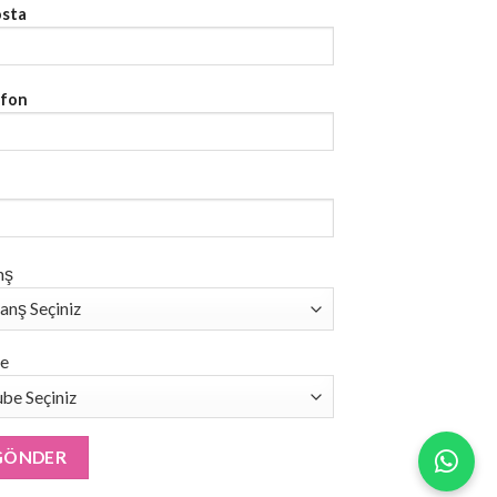
osta
efon
nş
e