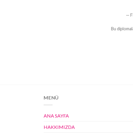
— F
Bu diplomala
MENÜ
ANA SAYFA
HAKKIMIZDA