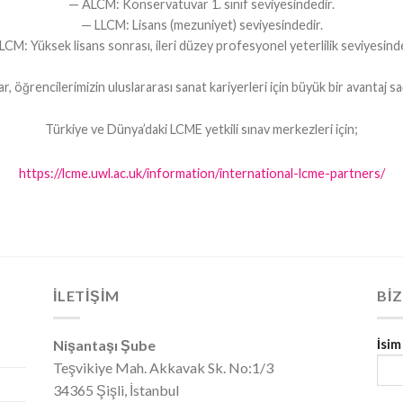
— ALCM: Konservatuvar 1. sınıf seviyesindedir.
— LLCM: Lisans (mezuniyet) seviyesindedir.
LCM: Yüksek lisans sonrası, ileri düzey profesyonel yeterlilik seviyesinde
r, öğrencilerimizin uluslararası sanat kariyerleri için büyük bir avantaj s
Türkiye ve Dünya’daki LCME yetkili sınav merkezleri için;
https://lcme.uwl.ac.uk/information/international-lcme-partners/
İLETİŞİM
BIZ
Nişantaşı Şube
İsim
Teşvikiye Mah. Akkavak Sk. No:1/3
34365 Şişli, İstanbul