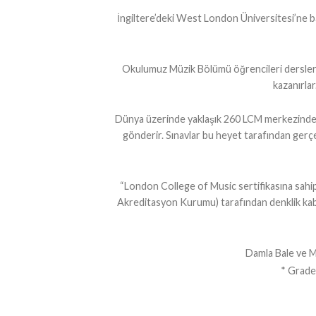
İngiltere’deki West London Üniversitesi’ne ba
Okulumuz Müzik Bölümü öğrencileri derslerde
kazanırlar
Dünya üzerinde yaklaşık 260 LCM merkezinde hi
gönderir. Sınavlar bu heyet tarafından gerçek
“London College of Music sertifikasına sahip 
Akreditasyon Kurumu) tarafından denklik kabulü
Damla Bale ve M
* Grade 