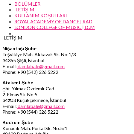
BÖLÜMLER
İLETİŞİM
KULLANIM KOŞULLARI
ROYAL ACADEMY OF DANCE | RAD
LONDON COLLEGE OF MUSIC | LCM
İLETİŞİM
Nişantaşı Şube
Teşvikiye Mah. Akkavak Sk. No:1/3
34365 Şişli, İstanbul
E-mail:
damlabale@gmail.com
Phone: +90 (542) 326 5222
Atakent Şube
Şht. Yılmaz Özdemir Cad.
2. Elmas Sk. No:5
34303 Küçükçekmece, İstanbul
E-mail:
damlabale@gmail.com
Phone: +90 (544) 326 5222
Bodrum Şube
Konacık Mah. Portal Sk. No:5/1
48400 Bodrum, Muğla