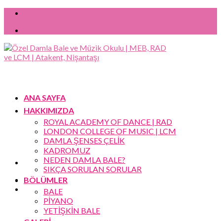
Skip
to
content
ANA SAYFA
HAKKIMIZDA
ROYAL ACADEMY OF DANCE | RAD
LONDON COLLEGE OF MUSIC | LCM
DAMLA ŞENSES ÇELİK
KADROMUZ
NEDEN DAMLA BALE?
SIKÇA SORULAN SORULAR
BÖLÜMLER
BALE
PİYANO
YETİŞKİN BALE