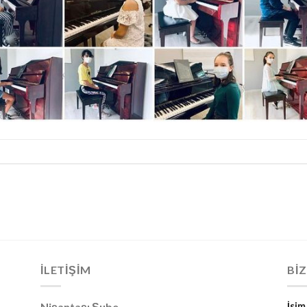
İLETİŞİM
BIZ
Nişantaşı Şube
İsim