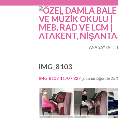
Skip
to
content
ANA SAYFA
IMG_8103
IMG_8103
,
1170 × 827
çözünürlüğünde
25/