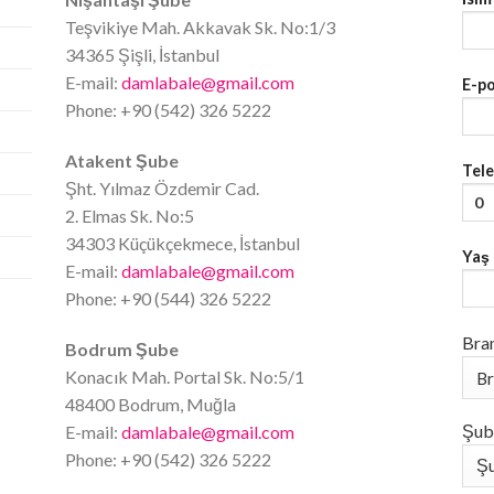
Teşvikiye Mah. Akkavak Sk. No:1/3
34365 Şişli, İstanbul
E-mail:
damlabale@gmail.com
E-p
Phone: +90 (542) 326 5222
Atakent Şube
Tel
Şht. Yılmaz Özdemir Cad.
2. Elmas Sk. No:5
34303 Küçükçekmece, İstanbul
Yaş
E-mail:
damlabale@gmail.com
Phone: +90 (544) 326 5222
Bra
Bodrum Şube
Konacık Mah. Portal Sk. No:5/1
48400 Bodrum, Muğla
Şub
E-mail:
damlabale@gmail.com
Phone: +90 (542) 326 5222