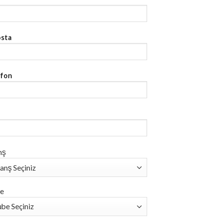
osta
efon
nş
e