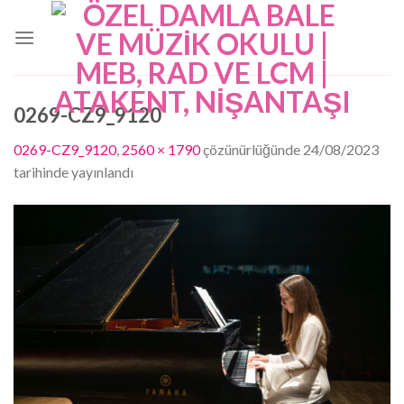
Skip
to
content
0269-CZ9_9120
0269-CZ9_9120
,
2560 × 1790
çözünürlüğünde
24/08/2023
tarihinde yayınlandı