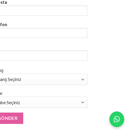
osta
efon
nş
e