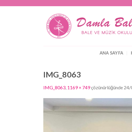
Skip
to
content
ANA SAYFA
IMG_8063
IMG_8063
,
1169 × 749
çözünürlüğünde
24/