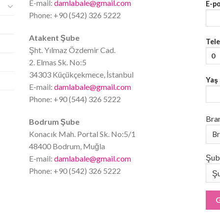
E-mail:
damlabale@gmail.com
E-p
Phone: +90 (542) 326 5222
Atakent Şube
Tel
Şht. Yılmaz Özdemir Cad.
2. Elmas Sk. No:5
34303 Küçükçekmece, İstanbul
Yaş
E-mail:
damlabale@gmail.com
Phone: +90 (544) 326 5222
Bra
Bodrum Şube
Konacık Mah. Portal Sk. No:5/1
48400 Bodrum, Muğla
Şub
E-mail:
damlabale@gmail.com
Phone: +90 (542) 326 5222